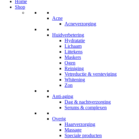
Home
Shop
Acne
Acneverzorging
Huidverbetering
Hydratatie
Lichaam
Littekens
Maskers
Ogen
Reiniging
Vetreductie & versteviging
Whitening
Zon
Anti-aging
Dag & nachtverzorging
Serums & complexen
Overig
Haarverzorging
Massage
Speciale producten