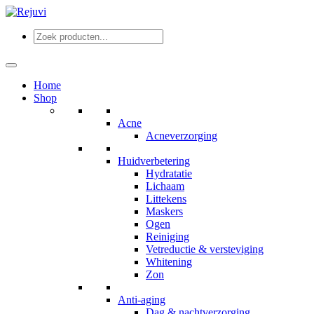
Home
Shop
Acne
Acneverzorging
Huidverbetering
Hydratatie
Lichaam
Littekens
Maskers
Ogen
Reiniging
Vetreductie & versteviging
Whitening
Zon
Anti-aging
Dag & nachtverzorging