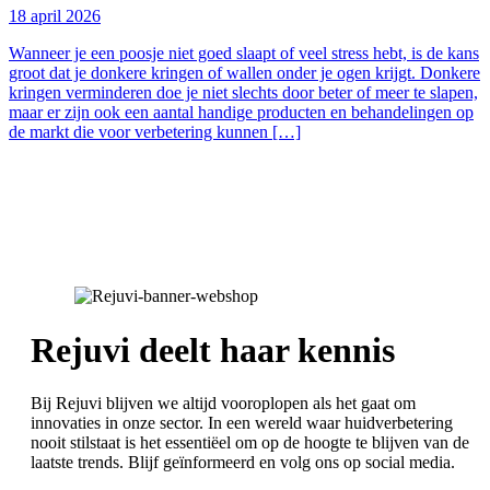
18 april 2026
Wanneer je een poosje niet goed slaapt of veel stress hebt, is de kans
groot dat je donkere kringen of wallen onder je ogen krijgt. Donkere
kringen verminderen doe je niet slechts door beter of meer te slapen,
maar er zijn ook een aantal handige producten en behandelingen op
de markt die voor verbetering kunnen […]
Rejuvi deelt haar kennis
Bij Rejuvi blijven we altijd vooroplopen als het gaat om
innovaties in onze sector. In een wereld waar huidverbetering
nooit stilstaat is het essentiëel om op de hoogte te blijven van de
laatste trends. Blijf geïnformeerd en volg ons op social media.