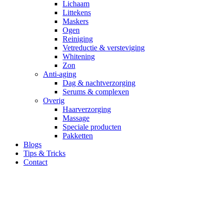
Lichaam
Littekens
Maskers
Ogen
Reiniging
Vetreductie & versteviging
Whitening
Zon
Anti-aging
Dag & nachtverzorging
Serums & complexen
Overig
Haarverzorging
Massage
Speciale producten
Pakketten
Blogs
Tips & Tricks
Contact