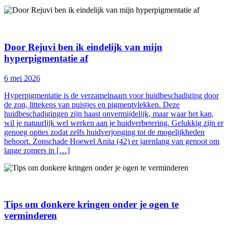
Door Rejuvi ben ik eindelijk van mijn
hyperpigmentatie af
6 mei 2026
Hyperpigmentatie is de verzamelnaam voor huidbeschadiging door
de zon, littekens van puistjes en pigmentvlekken. Deze
huidbeschadigingen zijn haast onvermijdelijk, maar waar het kan,
wil je natuurlijk wel werken aan je huidverbetering. Gelukkig zijn er
genoeg opties zodat zelfs huidverjonging tot de mogelijkheden
behoort. Zonschade Hoewel Anita (42) er jarenlang van genoot om
lange zomers in […]
Tips om donkere kringen onder je ogen te
verminderen